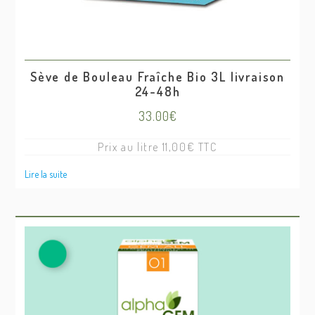
Sève de Bouleau Fraîche Bio 3L livraison
24-48h
33.00
€
Prix au litre 11,00€ TTC
Lire la suite
Ce
produit
a
plusieurs
variations.
Les
options
peuvent
être