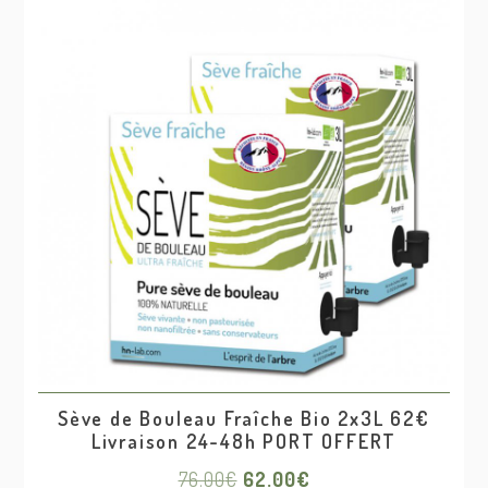
Sève de Bouleau Fraîche Bio 2x3L 62€
Livraison 24-48h PORT OFFERT
Le
Le
76.00
€
62.00
€