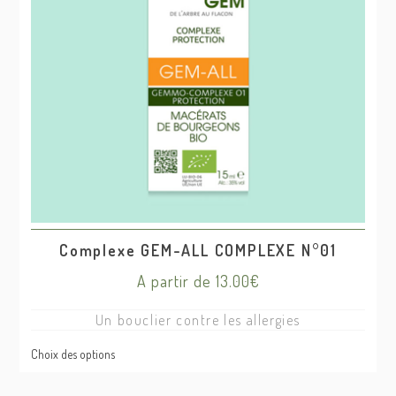
choisies
sur
la
page
du
produit
Complexe GEM-ALL COMPLEXE N°01
A partir de
13.00
€
Un bouclier contre les allergies
Choix des options