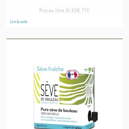
prix
prix
initial
actuel
Prix au litre 10.33€ TTC
était :
est :
76.00€.
62.00€.
Lire la suite