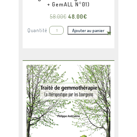
+ GemALL N°01)
Le
Le
58.00
€
48.00
€
prix
prix
initial
actuel
Quantité
Ajouter au panier
était :
est :
58.00€.
48.00€.