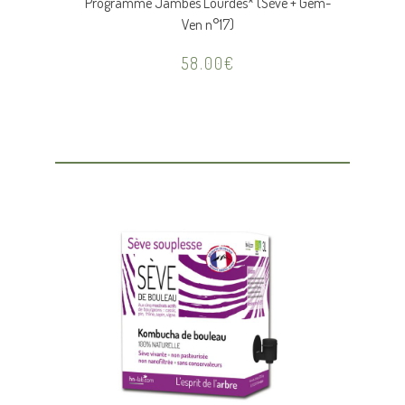
Programme Jambes Lourdes* (Sève + Gem-
Ven n°17)
58.00
€