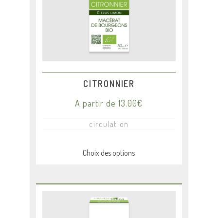
peuvent
être
choisies
sur
la
page
du
produit
CITRONNIER
A partir de
13.00
€
circulation
Choix des options
Ce
produit
a