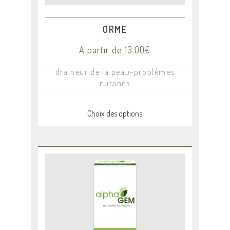
page
du
produit
ORME
A partir de
13.00
€
draineur de la peau-problèmes
cutanés
Choix des options
Ce
produit
a
plusieurs
variations.
Les
options