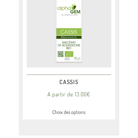
plusieurs
variations.
Les
options
peuvent
être
choisies
sur
la
page
du
produit
CASSIS
A partir de
13.00
€
Choix des options