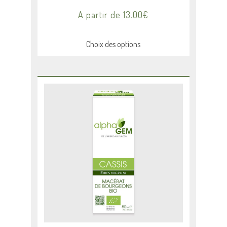
A partir de
13.00
€
Choix des options
Ce
produit
a
plusieurs
variations.
Les
options
peuvent
être
choisies
sur
la
page