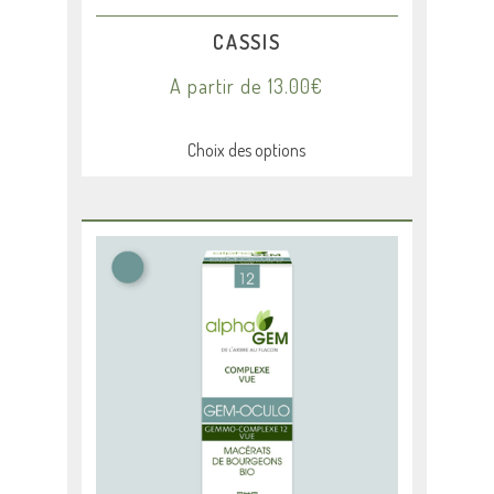
du
produit
CASSIS
A partir de
13.00
€
Choix des options
Ce
produit
a
plusieurs
variations.
Les
options
peuvent
être
choisies
sur