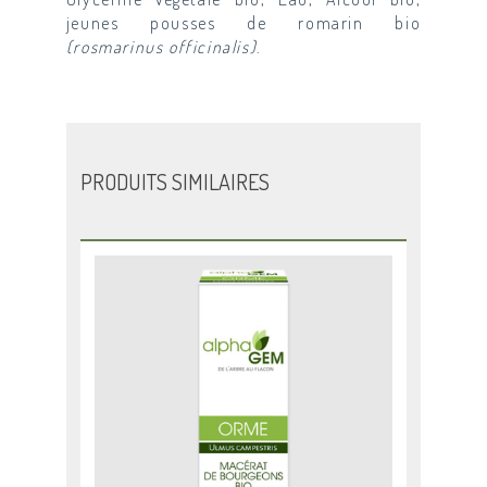
jeunes pousses de romarin bio
(rosmarinus officinalis)
.
PRODUITS SIMILAIRES
Ce
produit
a
plusieurs
variations.
Les
options
peuvent
être
choisies