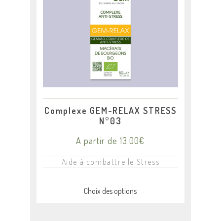
variations.
Les
options
peuvent
être
choisies
sur
la
page
du
produit
Complexe GEM-RELAX STRESS
N°03
A partir de
13.00
€
Aide à combattre le Stress
Choix des options