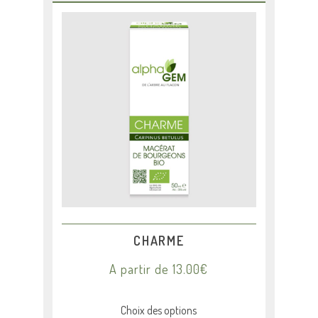
Ce
produit
a
plusieurs
variations.
Les
options
peuvent
être
choisies
sur
la
page
du
produit
CHARME
A partir de
13.00
€
Choix des options