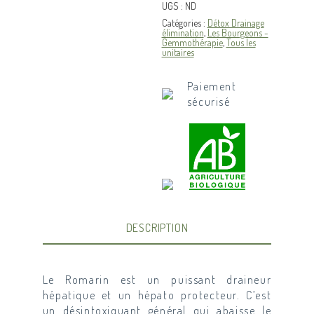
UGS :
ND
Catégories :
Détox Drainage
élimination
,
Les Bourgeons -
Gemmothérapie
,
Tous les
unitaires
Paiement
sécurisé
DESCRIPTION
Le Romarin est un puissant draineur
hépatique et un hépato protecteur. C’est
un désintoxiquant général qui abaisse le