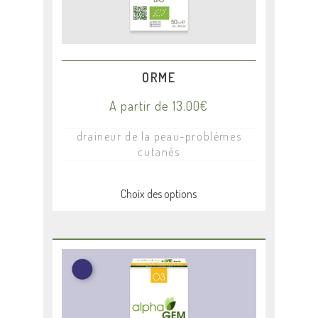
sur
la
page
du
produit
ORME
A partir de
13.00
€
draineur de la peau-problèmes
cutanés
Choix des options
Ce
produit
a
plusieurs